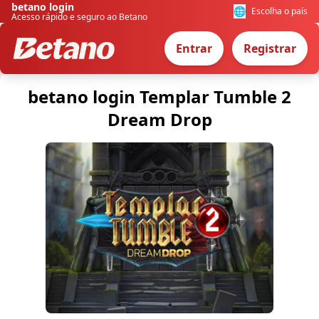
betano login
🌐
Escolha o país
Acesso rápido e seguro ao Betano
Entrar
Registrar
betano login Templar Tumble 2
Dream Drop