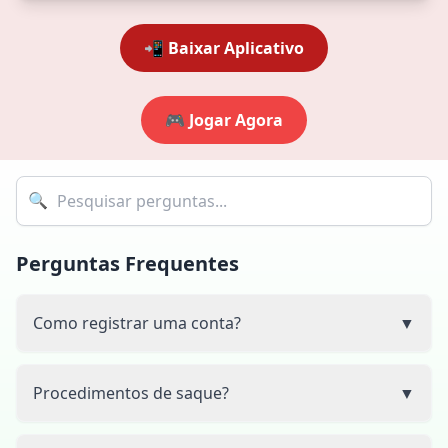
📲 Baixar Aplicativo
🎮 Jogar Agora
🔍
Perguntas Frequentes
Como registrar uma conta?
▼
Procedimentos de saque?
▼