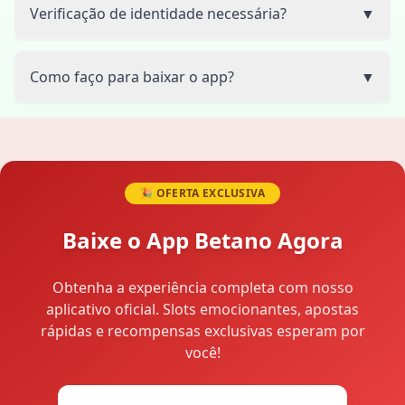
Verificação de identidade necessária?
▼
Como faço para baixar o app?
▼
🎉 OFERTA EXCLUSIVA
Baixe o App Betano Agora
Obtenha a experiência completa com nosso
aplicativo oficial. Slots emocionantes, apostas
rápidas e recompensas exclusivas esperam por
você!