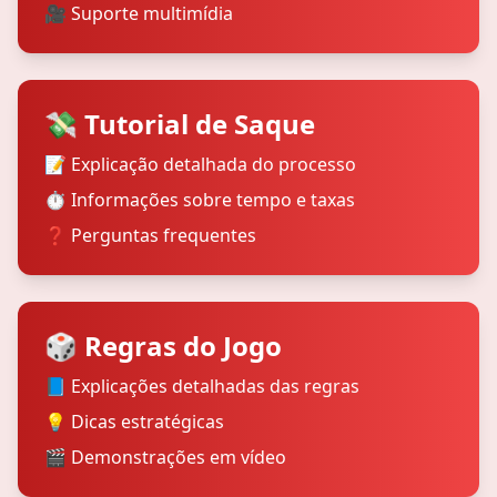
🎥 Suporte multimídia
💸 Tutorial de Saque
📝 Explicação detalhada do processo
⏱ Informações sobre tempo e taxas
❓ Perguntas frequentes
🎲 Regras do Jogo
📘 Explicações detalhadas das regras
💡 Dicas estratégicas
🎬 Demonstrações em vídeo