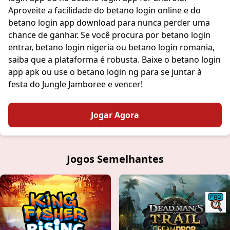
Aproveite a facilidade do betano login online e do
betano login app download para nunca perder uma
chance de ganhar. Se você procura por betano login
entrar, betano login nigeria ou betano login romania,
saiba que a plataforma é robusta. Baixe o betano login
app apk ou use o betano login ng para se juntar à
festa do Jungle Jamboree e vencer!
Jogar Agora
Jogos Semelhantes