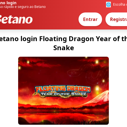
no login
🌐
Escolha 
o rápido e seguro ao Betano
Entrar
Registr
etano login Floating Dragon Year of t
Snake