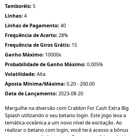
Tamboréis:
5
Linhas:
4
Linhas de Pagamento:
40
Frequência de Acerto:
28%
Frequência de Giros Grátis:
15
Ganho Máximo:
10000x
Probabilidade de Ganho Máximo:
0.005%
Volatilidade:
Alta
Aposta Mínima/Máxima:
0.20 - 200.00
Data de Lançamento:
2023-08-20
Mergulhe na diversão com Crabbin For Cash Extra Big
Splash utilizando o seu betano login. Este jogo leva a
temática oceânica a um novo nível de excitação. Ao
realizar o betano com login, você terá acesso a bônus