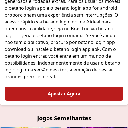
generosos e rodadas extras. Para os usuários móveis,
o betano login app e o betano login app for android
proporcionam uma experiência sem interrupções. O
acesso rápido via betano login online é ideal para
quem busca agilidade, seja no Brasil ou via betano
login nigeria e betano login romania. Se você ainda
não tem o aplicativo, procure por betano login app
download ou instale o betano login app apk. Com o
betano login entrar, você entra em um mundo de
possibilidades. Independentemente de usar o betano
login ng ou a versão desktop, a emoção de pescar
grandes prêmios é real.
Apostar Agora
Jogos Semelhantes