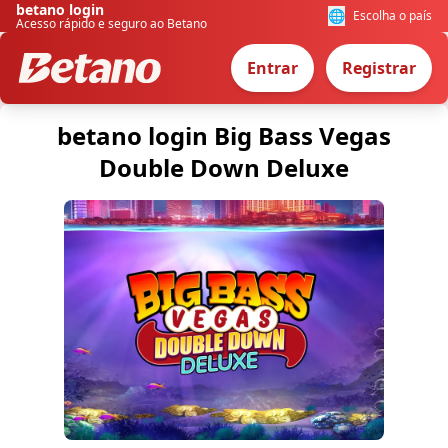
betano login
🌐
Escolha o país
Acesso rápido e seguro ao Betano
Entrar
Registrar
betano login Big Bass Vegas
Double Down Deluxe