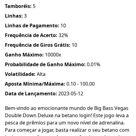
Tamboréis:
5
Linhas:
3
Linhas de Pagamento:
10
Frequência de Acerto:
32%
Frequência de Giros Grátis:
10
Ganho Máximo:
10000x
Probabilidade de Ganho Máximo:
0.01%
Volatilidade:
Alta
Aposta Mínima/Máxima:
0.10 - 100.00
Data de Lançamento:
2023-05-12
Bem-vindo ao emocionante mundo de Big Bass Vegas
Double Down Deluxe na betano login! Este jogo leva a
pesca de prêmios para um novo nível de adrenalina.
Para começar a jogar, basta realizar o seu betano com