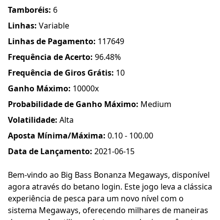
Tamboréis:
6
Linhas:
Variable
Linhas de Pagamento:
117649
Frequência de Acerto:
96.48%
Frequência de Giros Grátis:
10
Ganho Máximo:
10000x
Probabilidade de Ganho Máximo:
Medium
Volatilidade:
Alta
Aposta Mínima/Máxima:
0.10 - 100.00
Data de Lançamento:
2021-06-15
Bem-vindo ao Big Bass Bonanza Megaways, disponível
agora através do betano login. Este jogo leva a clássica
experiência de pesca para um novo nível com o
sistema Megaways, oferecendo milhares de maneiras