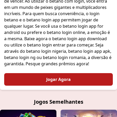
de vencer. Ao utilizar o betano com login, você entra
em um mundo de peixes gigantes e multiplicadores
incríveis. Para quem busca conveniência, o login
betano e o betano login app permitem jogar de
qualquer lugar. Se você usa o betano login app for
android ou prefere o betano login online, a emoção é
a mesma. Baixe agora o betano login app download
ou utilize o betano login entrar para começar. Seja
através do betano login nigeria, betano login app apk,
betano login ng ou betano login romania, a diversão é
garantida. Pesque grandes prêmios agora!
Jogar Agora
Jogos Semelhantes